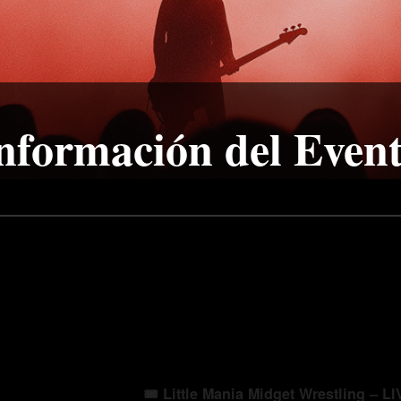
nformación del Even
🎟️
Little Mania Midget Wrestling – LI