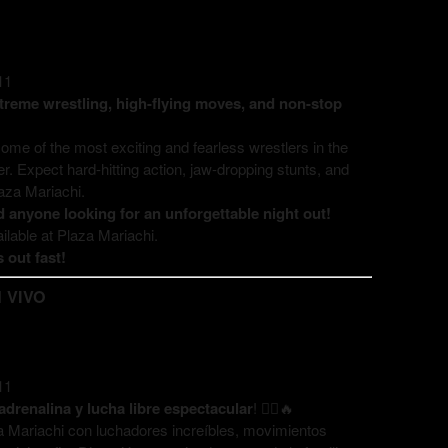
11
xtreme wrestling, high-flying moves, and non-stop
ome of the most exciting and fearless wrestlers in the
er. Expect hard-hitting action, jaw-dropping stunts, and
laza Mariachi.
nd anyone looking for an unforgettable night out!
ilable at Plaza Mariachi.
 out fast!
N VIVO
11
adrenalina y lucha libre espectacular
! 🤼‍♂️🔥
a Mariachi con luchadores increíbles, movimientos