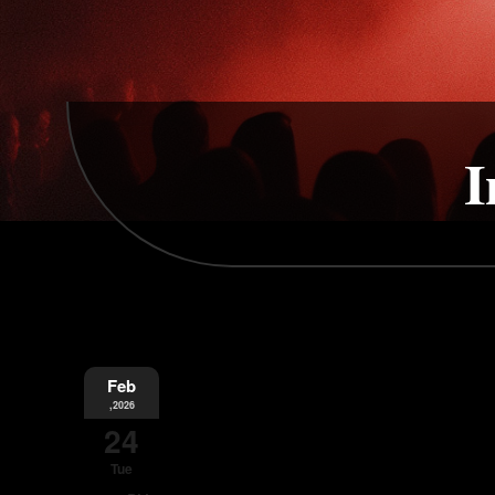
I
Feb
,2026
24
Tue