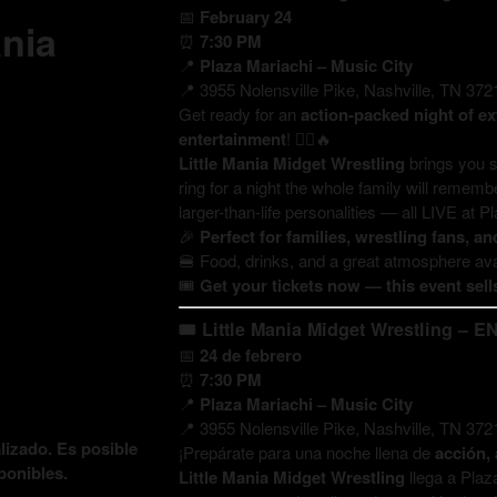
📅
February 24
ania
⏰
7:30 PM
📍
Plaza Mariachi – Music City
📍 3955 Nolensville Pike, Nashville, TN 372
Get ready for an
action-packed night of e
entertainment
! 🤼‍♂️🔥
Little Mania Midget Wrestling
brings you s
ring for a night the whole family will rememb
larger-than-life personalities — all LIVE at P
🎉
Perfect for families, wrestling fans, a
🍔 Food, drinks, and a great atmosphere ava
🎟️
Get your tickets now — this event sells
🎟️
Little Mania Midget Wrestling – E
📅
24 de febrero
⏰
7:30 PM
📍
Plaza Mariachi – Music City
📍 3955 Nolensville Pike, Nashville, TN 372
lizado. Es posible
¡Prepárate para una noche llena de
acción, 
ponibles.
Little Mania Midget Wrestling
llega a Plaz