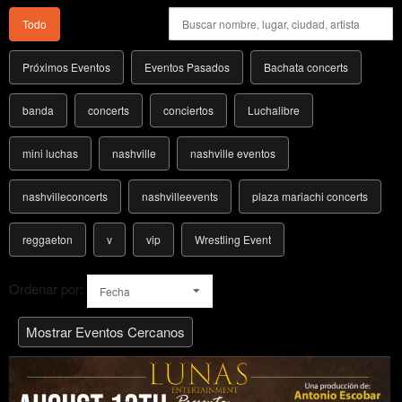
Todo
Próximos Eventos
Eventos Pasados
Bachata concerts
banda
concerts
conciertos
Luchalibre
mini luchas
nashville
nashville eventos
nashvilleconcerts
nashvilleevents
plaza mariachi concerts
reggaeton
v
vip
Wrestling Event
Ordenar por:
Fecha
Mostrar Eventos Cercanos