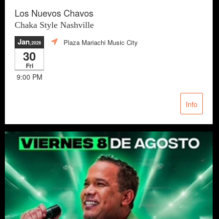
Los Nuevos Chavos
Chaka Style Nashville
Jan
Plaza Mariachi Music City
,2026
30
Fri
9:00 PM
Info