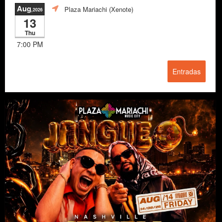
Aug
Plaza Mariachi (Xenote)
,2026
13
Thu
7:00 PM
Entradas