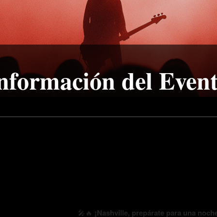
nformación del Even
🎤🔥
¡Nashville, prepárate para una noch