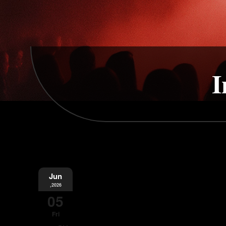
I
Jun
,2026
05
Fri