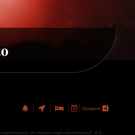
to
Compartir
e espectacular de música regional mexicana!
🔥🎤