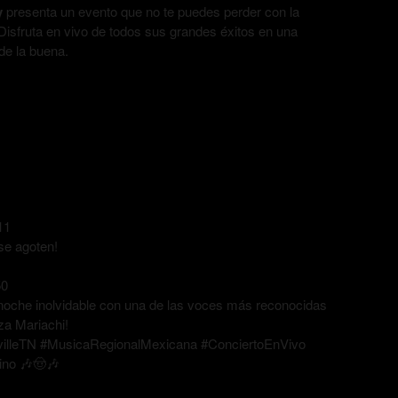
y
presenta un evento que no te puedes perder con la
 Disfruta en vivo de todos sus grandes éxitos en una
de la buena.
11
se agoten!
50
a noche inolvidable con una de las voces más reconocidas
a Mariachi!
illeTN #MusicaRegionalMexicana #ConciertoEnVivo
ino 🎶🤠🎶