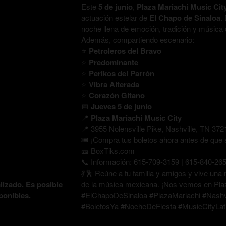
Este
5 de junio
,
Plaza Mariachi Music Cit
actuación estelar de
El Chapo de Sinaloa
.
noche llena de emoción, tradición y música 
Además, compartiendo escenario:
⭐
Petroleros del Bravo
⭐
Predominante
⭐
Perikos del Parrón
⭐
Vibra Alterada
⭐
Corazón Gitano
📅
Jueves 5 de junio
📍
Plaza Mariachi Music City
📍 3955 Nolensville Pike, Nashville, TN 372
🎟️ ¡Compra tus boletos ahora antes de que 
🎫 BoxTiks.com
📞 Información: 615-709-3159 | 615-840-26
💃🕺 Reúne a tu familia y amigos y vive un
lizado. Es posible
de la música mexicana. ¡Nos vemos en Plaz
ponibles.
#ElChapoDeSinaloa #PlazaMariachi #Nashv
#BoletosYa #NocheDeFiesta #MusicCityLat