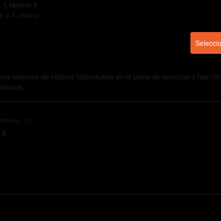
: 4, Máximo: 8
le + 4 chairs)
Seleccio
na asientos de colores individuales en el plano de asientos o haz cli
sientos.
 Máximo: 10
 4