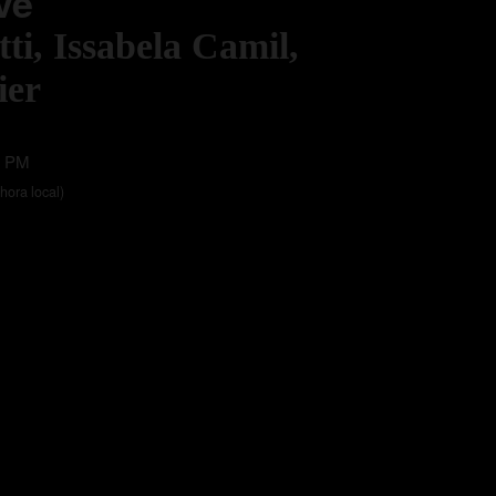
uve
ti, Issabela Camil,
ier
0 PM
(hora local)