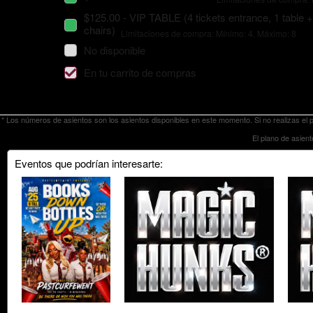
$125.00 - VIP TABLE (4 tickets entrance, 1 table +
chairs)
Limitaciones de compra: Mínimo: 4, Máximo: 8
No disponible
En tu carrito de compras
* Los números de asientos son los asientos disponibles en este momento. Si no realizas el 
El plano de asient
Eventos que podrían interesarte: