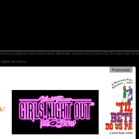
istema te asignará automáticamente diferentes asientos en la misma fila. En este caso se te
 digital del mismo.
Publicidad