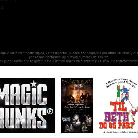
 4
pago lo suficientemente rápido, estos asientos pueden ser ocupados por otros usuarios y el s
pedirá que confirmes los nuevos números de asiento.
os puede variar con respecto a los asientos reales en el recinto y es sólo una representación