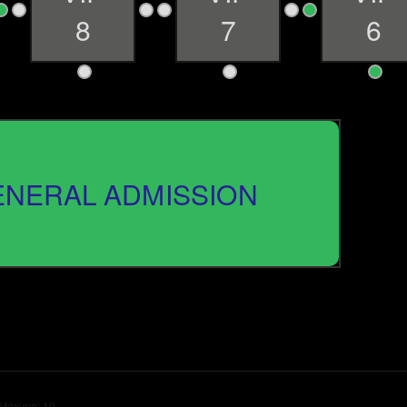
2
4
2
8
7
6
3
3
NERAL ADMISSION
 Máximo: 10